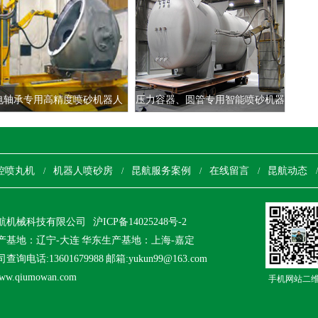
电轴承专用高精度喷砂机器人
压力容器、圆管专用智能喷砂机器
人
控喷丸机
机器人喷砂房
昆航服务案例
在线留言
昆航动态
/
/
/
/
航机械科技有限公司
沪ICP备14025248号-2
产基地：辽宁-大连 华东生产基地：上海-嘉定
询电话:13601679988 邮箱:yukun99@163.com
w.qiumowan.com
手机网站二