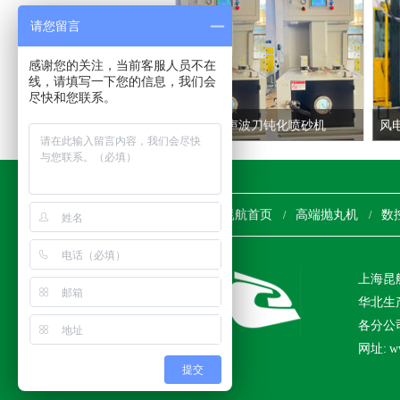
请您留言
感谢您的关注，当前客服人员不在
线，请填写一下您的信息，我们会
尽快和您联系。
超声波刀钝化喷砂机
风
昆航首页
高端抛丸机
数
/
/
上海昆
华北生
各分公司查
网址: ww
提交